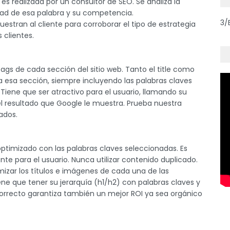
es realizada por un consultor de SEO. Se analiza la
tad de esa palabra y su competencia.
3/
estran al cliente para corroborar el tipo de estrategia
 clientes.
gs de cada sección del sitio web. Tanto el title como
 a esa sección, siempre incluyendo las palabras claves
iene que ser atractivo para el usuario, llamando su
el resultado que Google le muestra. Prueba nuestra
ados.
optimizado con las palabras claves seleccionadas. Es
ante para el usuario. Nunca utilizar contenido duplicado.
mizar los títulos e imágenes de cada una de las
ene que tener su jerarquía (h1/h2) con palabras claves y
correcto garantiza también un mejor ROI ya sea orgánico